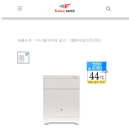
제품소개
>
미니멀/라이프 금고
>
[협탁식금고]T-CELL