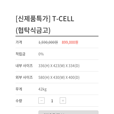
[신제품특가] T-CELL
(협탁식금고)
가격
1,590,000원
899,000원
적립금
0%
내부 사이즈
336(H) X 423(W) X 334(D)
외부 사이즈
580(H) X 430(W) X 400(D)
무게
42kg
수량