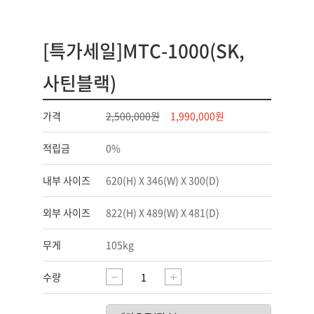
[특가세일]MTC-1000(SK,
사틴블랙)
가격
2,500,000원
1,990,000원
적립금
0%
내부 사이즈
620(H) X 346(W) X 300(D)
외부 사이즈
822(H) X 489(W) X 481(D)
무게
105kg
수량