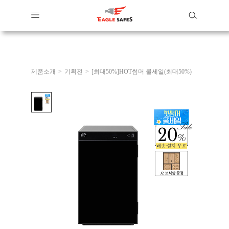
제품소개
>
기획전
>
[최대50%]HOT썸머 쿨세일(최대50%)