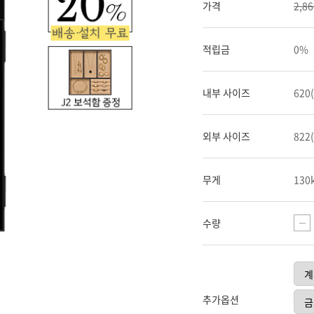
가격
2,8
적립금
0%
내부 사이즈
620(
외부 사이즈
822(
무게
130
수량
추가옵션