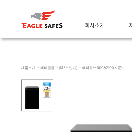
회사소개
제품소개
>
메타셀금고 (MZ트렌디)
>
메타큐브1000&2000(지문)