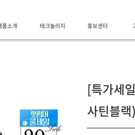
제품소개
테크놀러지
홍보센터
[특가세일]
사틴블랙