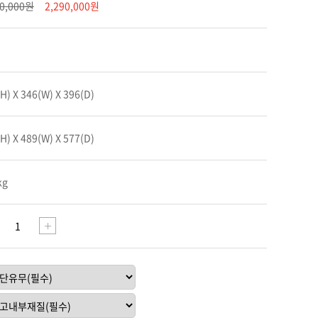
60,000원
2,290,000원
H) X 346(W) X 396(D)
H) X 489(W) X 577(D)
kg