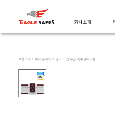
회사소개
제품소개
>
미니멀/라이프 금고
>
[방수금고]루셀마카롱