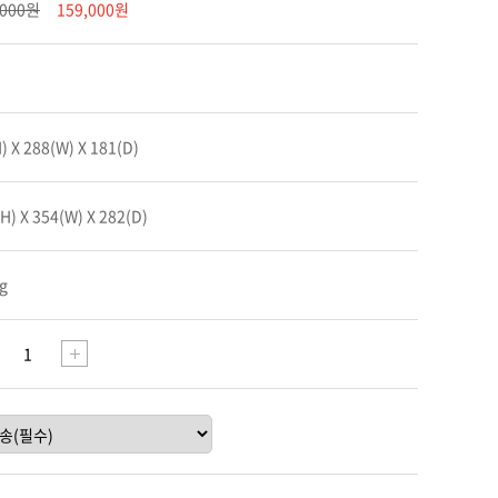
,000원
159,000원
) X 288(W) X 181(D)
H) X 354(W) X 282(D)
g