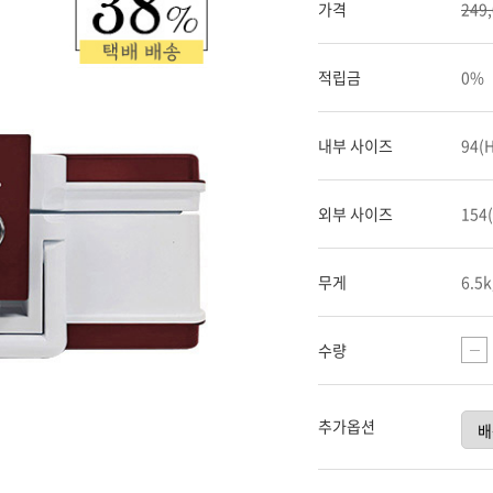
가격
249
적립금
0%
내부 사이즈
94(H
외부 사이즈
154(
무게
6.5k
수량
추가옵션