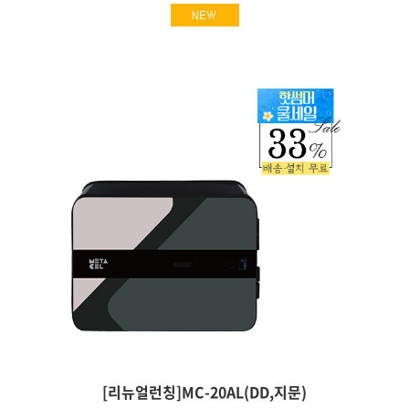
[리뉴얼런칭]MC-20AL(DD,지문)